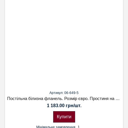
Артикул: 06-649-5
Постільна білизна фланель. Розмір євро. Простиня на резінці. Наволочка 70х70. Koloco
1 183.00 грн/шт.
Купити
Мінімальне замовлення
1