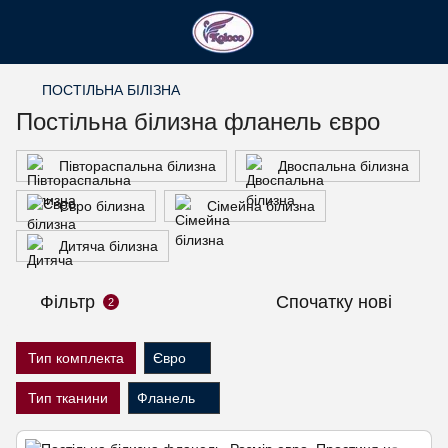
ПОСТІЛЬНА БІЛІЗНА
Постільна білизна фланель євро
Півтораспальна білизна
Двоспальна білизна
Євро білизна
Сімейна білизна
Дитяча білизна
Фільтр
Спочатку нові
2
Тип комплекта
Євро
Тип тканини
Фланель