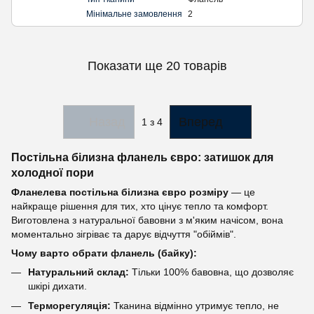
Мінімальне замовлення
2
Показати ще 20 товарів
Назад
Вперед
1
з 4
Постільна білизна фланель євро: затишок для
холодної пори
Фланелева постільна білизна євро розміру
— це
найкраще рішення для тих, хто цінує тепло та комфорт.
Виготовлена з натуральної бавовни з м'яким начісом, вона
моментально зігріває та дарує відчуття "обіймів".
Чому варто обрати фланель (байку):
Натуральний склад:
Тільки 100% бавовна, що дозволяє
шкірі дихати.
Терморегуляція:
Тканина відмінно утримує тепло, не