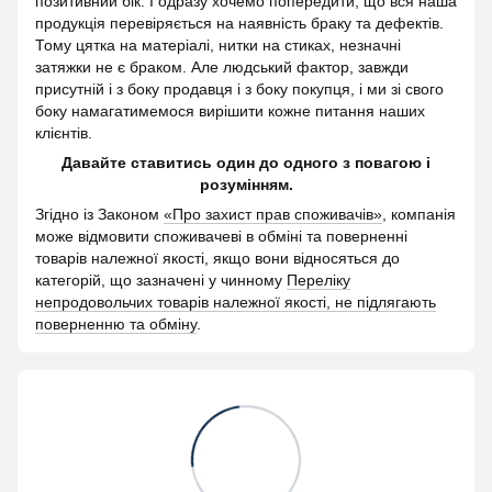
позитивний бік. І одразу хочемо попередити, що вся наша
продукція перевіряється на наявність браку та дефектів.
Тому цятка на матеріалі, нитки на стиках, незначні
затяжки не є браком. Але людський фактор, завжди
присутній і з боку продавця і з боку покупця, і ми зі свого
боку намагатимемося вирішити кожне питання наших
клієнтів.
Давайте ставитись один до одного з повагою і
розумінням.
Згідно із Законом
«Про захист прав споживачів»
, компанія
може відмовити споживачеві в обміні та поверненні
товарів належної якості, якщо вони відносяться до
категорій, що зазначені у чинному
Переліку
непродовольчих товарів належної якості, не підлягають
поверненню та обміну
.