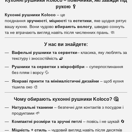
Кухонні рушники Koloco – помічники, які завжди під
рукою 🥄
Кухонні рушники Koloco
– це
поєднання
зручності
,
міцності
та
естетики
, яке щодня рятує
вашу кухню. Вони чудово
вбирають вологу
, швидко сохнуть
та не втрачають вигляд навіть після численних прань. 🧼
У нас ви знайдете:
Вафельні рушники та серветки
– класика, яку люблять за
текстуру і зносостійкість 🧇
Рушники та серветки з мікрофібри
– суперпоглинання
без плям і ворсу 💦
Яскраві принти та мінімалістичні дизайни
– щоб кухня
тішила око 🎨
Чому обирають кухонні рушники Koloco? 🤔
Натуральні тканини
– безпечні для контактів з посудом і
продуктами 🌱
Компактні розміри та зручні петлі
– повісь і не шукай 🔄
Міцність + стиль
– чудовий вигляд навіть після десятків