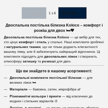
Назад
Вперед
1
з 6
Двоспальна постільна білизна Koloco – комфорт і
розкіш для двох 🛏️💖
Двоспальна постільна білизна Koloco
— це вибір для тих,
хто цінує
комфорт
і
стиль
у спальні. Наші комплекти зроблені
з
натуральних тканин
, що не тільки додають елегантності
вашому ліжку, але й забезпечують найкращий відпочинок. Ці
комплекти підходять для
двоспальних ліжок
і створюють
атмосферу
затишку
та
розкоші
для двох.
Що ви знайдете в нашому асортименті:
Двоспальні комплекти постільної білизни
— для
великих ліжок 🛏️
Матеріали
— бавовна, сатин, мікрофібра 🌿
Різноманітні кольори і принти
— від класичних до
модних і стильних варіантів 🎨
Легкість в догляді
— не линяє, не скочується, зберігає