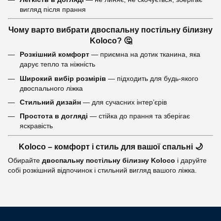
вигляд після прання
Чому варто вибрати двоспальну постільну білизну
Koloco? 🤔
Розкішний комфорт
— приємна на дотик тканина, яка
дарує тепло та ніжність
Широкий вибір розмірів
— підходить для будь-якого
двоспального ліжка
Стильний дизайн
— для сучасних інтер’єрів
Простота в догляді
— стійка до прання та зберігає
яскравість
Koloco – комфорт і стиль для вашої спальні 🌙
Обирайте
двоспальну постільну білизну Koloco
і даруйте
собі розкішний відпочинок і стильний вигляд вашого ліжка.