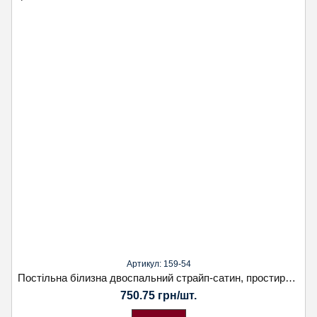
Артикул: 159-54
Постільна білизна двоспальний страйп-сатин, простирадло на гумці. Наволочка 50х70. Koloco
750.75 грн/шт.