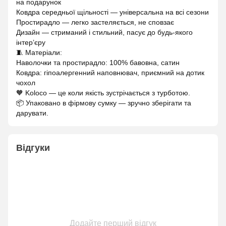
на подарунок
Ковдра середньої щільності — універсальна на всі сезони
Простирадло — легко застеляється, не сповзає
Дизайн — стриманий і стильний, пасує до будь-якого
інтер’єру
🧵 Матеріали:
Наволочки та простирадло: 100% бавовна, сатин
Ковдра: гіпоалергенний наповнювач, приємний на дотик
чохол
🧡 Koloco — це коли якість зустрічається з турботою.
📦 Упаковано в фірмову сумку — зручно зберігати та
дарувати.
Відгуки
Додайте перший відгук