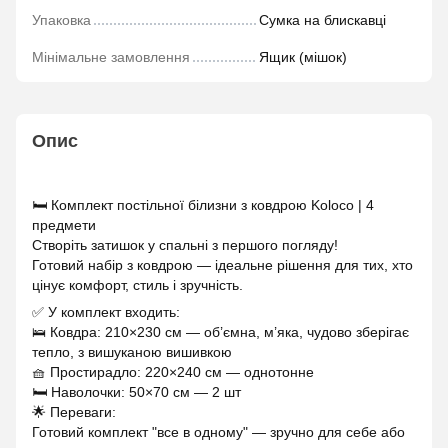
Упаковка
Сумка на блискавці
Мінімальне замовлення
Ящик (мішок)
Опис
🛏 Комплект постільної білизни з ковдрою Koloco | 4
предмети
Створіть затишок у спальні з першого погляду!
Готовий набір з ковдрою — ідеальне рішення для тих, хто
цінує комфорт, стиль і зручність.
✅ У комплект входить:
🛌 Ковдра: 210×230 см — об’ємна, м’яка, чудово зберігає
тепло, з вишуканою вишивкою
🧺 Простирадло: 220×240 см — однотонне
🛏 Наволочки: 50×70 см — 2 шт
🌟 Переваги:
Готовий комплект "все в одному" — зручно для себе або