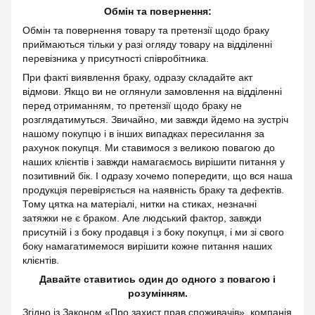
Обмін та повернення:
Обмін та повернення товару та претензії щодо браку
приймаються тільки у разі огляду товару на відділенні
перевізника у присутності співробітника.
При факті виявлення браку, одразу складайте акт
відмови. Якщо ви не оглянули замовлення на відділенні
перед отриманням, то претензії щодо браку не
розглядатимуться. Звичайно, ми завжди йдемо на зустріч
нашому покупцю і в інших випадках пересилання за
рахунок покупця. Ми ставимося з великою повагою до
наших клієнтів і завжди намагаємось вирішити питання у
позитивний бік. І одразу хочемо попередити, що вся наша
продукція перевіряється на наявність браку та дефектів.
Тому цятка на матеріалі, нитки на стиках, незначні
затяжки не є браком. Але людський фактор, завжди
присутній і з боку продавця і з боку покупця, і ми зі свого
боку намагатимемося вирішити кожне питання наших
клієнтів.
Давайте ставитись один до одного з повагою і
розумінням.
Згідно із Законом
«Про захист прав споживачів»
, компанія