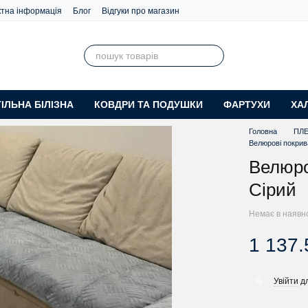
ктна інформація
Блог
Відгуки про магазин
ІЛЬНА БІЛІЗНА
КОВДРИ ТА ПОДУШКИ
ФАРТУХИ
ХА
Головна
ПЛЕ
Велюрові покрив
Велюро
Сірий
Немає в наявн
1 137.
Увійти
дл
%