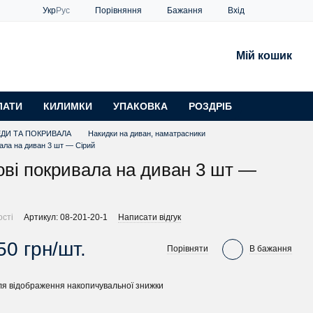
Порівняння
Укр
Рус
Бажання
Вхід
Мій кошик
ЛАТИ
КИЛИМКИ
УПАКОВКА
РОЗДРІБ
ДИ ТА ПОКРИВАЛА
Накидки на диван, наматрасники
ала на диван 3 шт — Сірий
ві покривала на диван 3 шт —
ості
Артикул: 08-201-20-1
Написати відгук
50 грн/шт.
Порівняти
В бажання
я відображення накопичувальної знижки