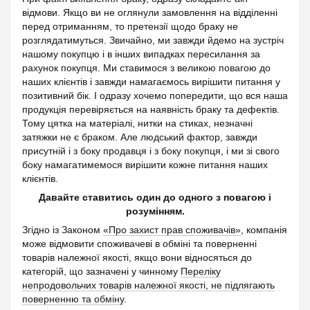
відмови. Якщо ви не оглянули замовлення на відділенні
перед отриманням, то претензії щодо браку не
розглядатимуться. Звичайно, ми завжди йдемо на зустріч
нашому покупцю і в інших випадках пересилання за
рахунок покупця. Ми ставимося з великою повагою до
наших клієнтів і завжди намагаємось вирішити питання у
позитивний бік. І одразу хочемо попередити, що вся наша
продукція перевіряється на наявність браку та дефектів.
Тому цятка на матеріалі, нитки на стиках, незначні
затяжки не є браком. Але людський фактор, завжди
присутній і з боку продавця і з боку покупця, і ми зі свого
боку намагатимемося вирішити кожне питання наших
клієнтів.
Давайте ставитись один до одного з повагою і
розумінням.
Згідно із Законом
«Про захист прав споживачів»
, компанія
може відмовити споживачеві в обміні та поверненні
товарів належної якості, якщо вони відносяться до
категорій, що зазначені у чинному
Переліку
непродовольчих товарів належної якості, не підлягають
поверненню та обміну
.