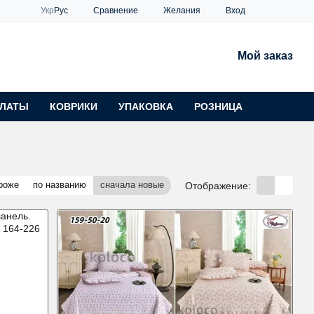
Сравнение
Укр
Рус
Желания
Вход
Мой заказ
ЛАТЫ
КОВРИКИ
УПАКОВКА
РОЗНИЦА
роже
по названию
сначала новые
Отображение: