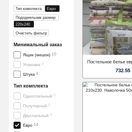
Тип комплекта:
Евро
Пододеяльник размер:
220х240
Очистить фильтр
Минимальный заказ
10
Ящик (мешок)
0
Упаковка
732.55
4
Штука
Тип комплекта
0
Односпальный
0
Полуторный
0
Двуспальный
14
Евро