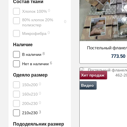
Состав ткани
0
Хлопок 100%
80% хлопок 20%
0
полиэстер
0
Микрофибра
Наличие
Постельный фланел
8
В наличии
773.50
6
Нет в наличии
Одеяло размер
Хит продаж
0
150х200
Видео
0
160х210
0
200х230
3
210х230
Пододеяльник размер