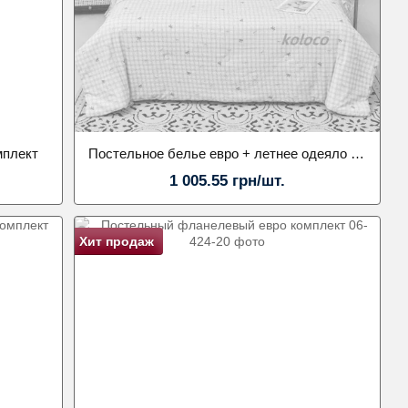
мплект
Постельное белье евро + летнее одеяло 210х230. Наволочка 50х70. Koloco
1 005.55 грн/шт.
Хит продаж