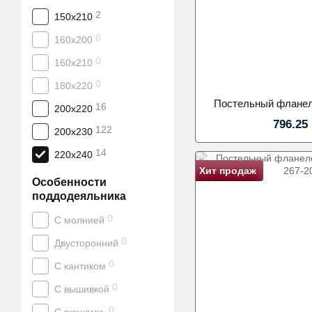
2
150х210
0
160х200
0
160x210
0
180х220
Постельный фланел
16
200х220
796.25
122
200х230
14
220х240
Хит продаж
Особенности
поддодеяльника
0
С молнией
0
Двусторонний
0
С кантиком
0
С вышивкой
0