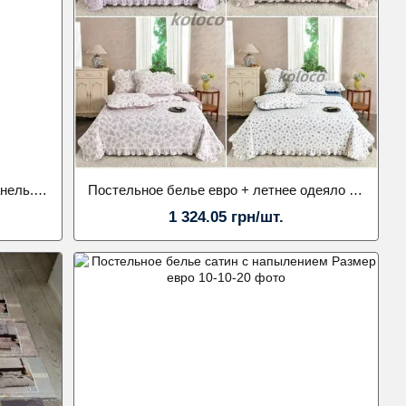
Постельный комплект Классик. Фланель. Размер евро. Наволочка 50х70. Koloco
Постельное белье евро + летнее одеяло 210х230. Наволочка 50х70. Koloco
1 324.05 грн/шт.