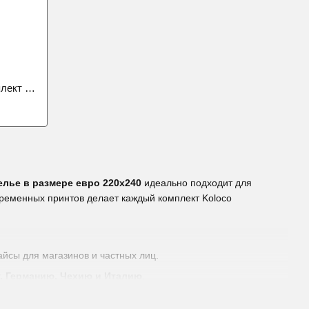
Постельный фланелевый евро комплект Классик
елье в размере евро 220х240
идеально подходит для
ременных принтов делает каждый комплект Koloco
айсы для магазинов и частных лиц.
, Германию, Чехию и Италию
.
 к выцветанию при стирке.