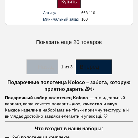
Купить
Артикул
668-110
Минимальный заказ
100
Показать еще 20 товаров
Назад
Вперед
1
из 3
Подарочные полотенца Koloco – забота, которую
приятно дарить 🎁✨
Подарочный набор полотенец Koloco
— это идеальный
вариант, когда хочется подарить
уют
,
качество
и
вкус
.
Каждое изделие в наборі має не тільки приємну текстуру, а й
виглядає достойно завдяки елегантній упаковці. 🤍
Что входит в наши наборы:
2–6 полотенец
в комплекте