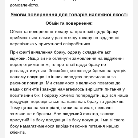
домовленістю.
Умови повернення для товарів належної якості
Обмін та повернення:
Обмін та повернення товару та претензії щодо браку
приймаються тільки у разі огляду товару на відділенні
перевізника у присутності співробітника.
При факті виявлення браку, одразу складайте акт
відмови. Якщо ви не оглянули замовлення на відділенні
перед отриманням, то претензії щодо браку не
розглядатимуться. Звичайно, ми завжди йдемо на зустріч
нашому покупцю і в інших випадках пересилання за
рахунок покупця. Ми ставимося з великою повагою до
наших клієнтів і завжди намагаємось вирішити питання у
позитивний бік. І одразу хочемо попередити, що вся наша
продукція перевіряється на наявність браку та дефектів.
Тому цятка на матеріалі, нитки на стиках, незначні
затяжки не є браком. Але людський фактор, завжди
присутній і з боку продавця і з боку покупця, і ми зі свого
боку намагатимемося вирішити кожне питання наших
клієнтів.