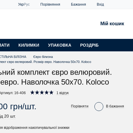
Порівняння
Укр
Рус
Бажання
Вхід
Мій кошик
ЛАТИ
КИЛИМКИ
УПАКОВКА
РОЗДРІБ
ТІЛЬНА БІЛІЗНА
Євро білизна
лект євро велюровий. Розмір евро. Наволочка 50х70. Koloco
ьний комплект євро велюровий.
 евро. Наволочка 50х70. Koloco
Артикул: 16-406
1 відгук
00 грн/шт.
Порівняти
В бажання
ід 20 шт.
я відображення накопичувальної знижки