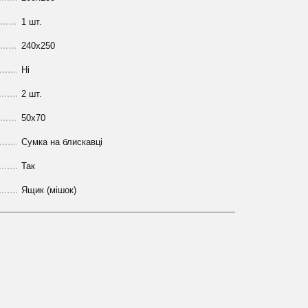
1 шт.
240х250
Ні
2 шт.
50х70
Сумка на блискавці
Так
Ящик (мішок)