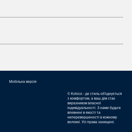
Мобільна версія
© Koloco - де стиль об'єднується
з комфортом, а ваш дім стає
виразником власної
індивідуальності. З нами будьте
впевнені в якості та
неперевершеності в кожному
волокні. Усі права захищені.