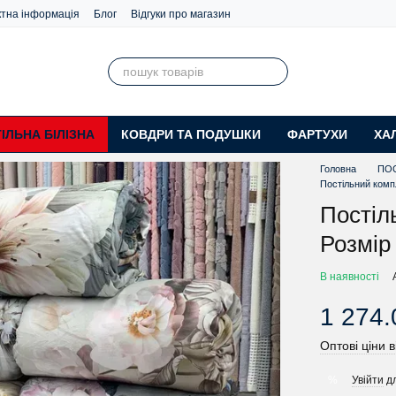
ктна інформація
Блог
Відгуки про магазин
ІЛЬНА БІЛІЗНА
КОВДРИ ТА ПОДУШКИ
ФАРТУХИ
ХА
Головна
ПОС
Постільний комп
Постіл
Розмір
В наявності
1 274.
Оптові ціни в
Увійти
дл
%