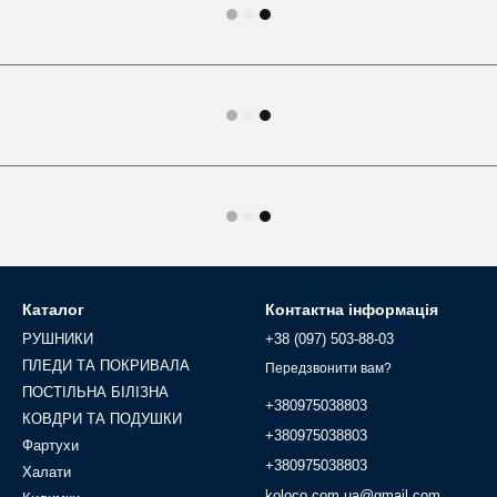
Каталог
Контактна інформація
РУШНИКИ
+38 (097) 503-88-03
ПЛЕДИ ТА ПОКРИВАЛА
Передзвонити вам?
ПОСТІЛЬНА БІЛІЗНА
+380975038803
КОВДРИ ТА ПОДУШКИ
+380975038803
Фартухи
+380975038803
Халати
koloco.com.ua@gmail.com