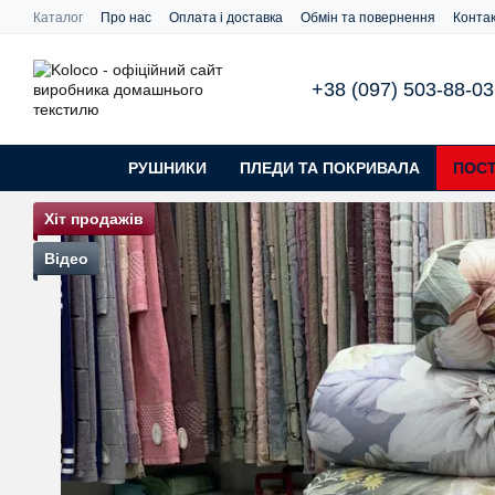
Перейти до основного контенту
Каталог
Про нас
Оплата і доставка
Обмін та повернення
Конта
+38 (097) 503-88-03
РУШНИКИ
ПЛЕДИ ТА ПОКРИВАЛА
ПОСТ
Хіт продажів
Відео