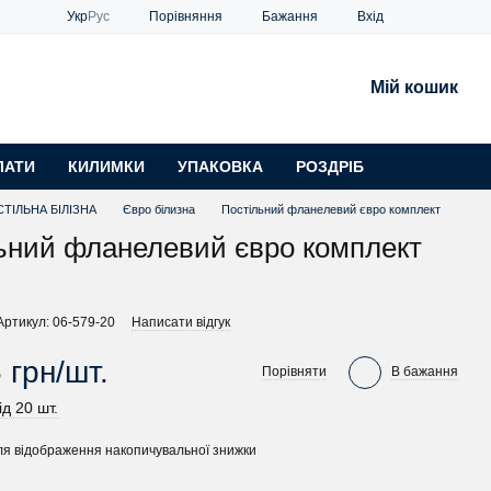
Порівняння
Укр
Рус
Бажання
Вхід
Мій кошик
ЛАТИ
КИЛИМКИ
УПАКОВКА
РОЗДРІБ
ТІЛЬНА БІЛІЗНА
Євро білизна
Постільний фланелевий євро комплект
ьний фланелевий євро комплект
Артикул: 06-579-20
Написати відгук
 грн/шт.
Порівняти
В бажання
ід 20 шт.
я відображення накопичувальної знижки