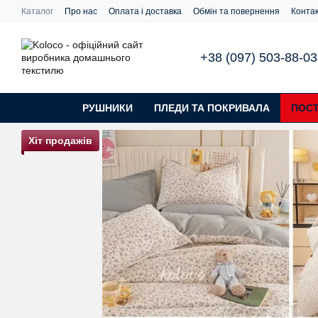
Перейти до основного контенту
Каталог
Про нас
Оплата і доставка
Обмін та повернення
Конта
+38 (097) 503-88-03
РУШНИКИ
ПЛЕДИ ТА ПОКРИВАЛА
ПОСТ
Хіт продажів