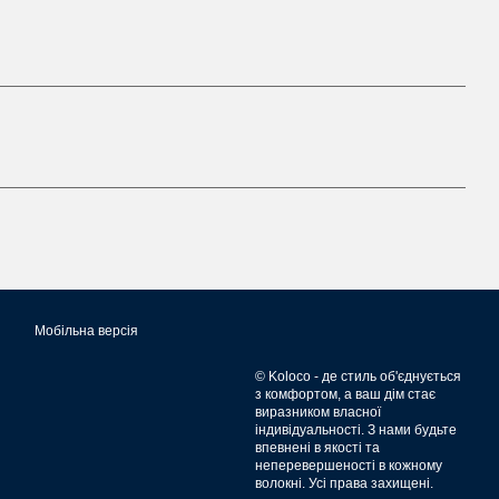
Мобільна версія
© Koloco - де стиль об'єднується
з комфортом, а ваш дім стає
виразником власної
індивідуальності. З нами будьте
впевнені в якості та
неперевершеності в кожному
волокні. Усі права захищені.