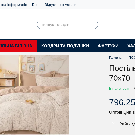
ктна інформація
Блог
Відгуки про магазин
ІЛЬНА БІЛІЗНА
КОВДРИ ТА ПОДУШКИ
ФАРТУХИ
ХА
Головна
ПОС
Постіл
70х70
В наявності
796.25
Оптові ціни в
Увійти
дл
%