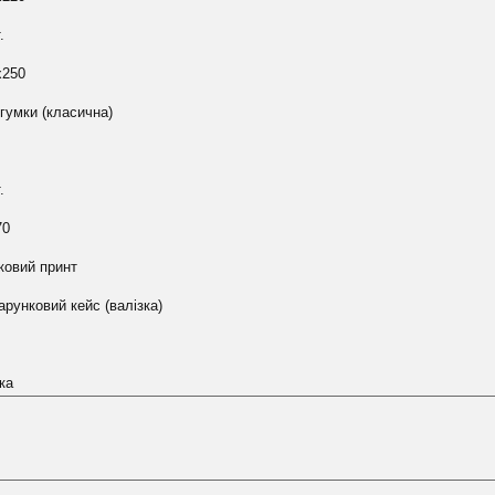
.
х250
гумки (класична)
.
70
ковий принт
рунковий кейс (валізка)
ка