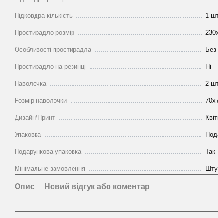
Підковдра кількість
1 шт
Простирадло розмір
230
Особливості простирадла
Без 
Простирадло на резинці
Ні
Наволочка
2 шт
Розмір наволочки
70х
Дизайн/Принт
Квіт
Упаковка
Пода
Подарункова упаковка
Так
Мінімальне замовлення
Шту
Опис
Новий відгук або коментар