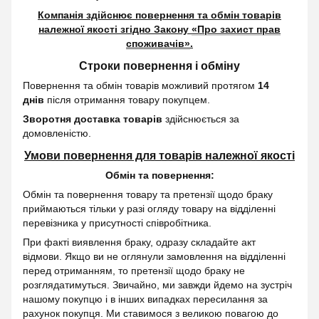
Компанія здійснює повернення та обмін товарів
належної якості згідно Закону
«Про захист прав
споживачів»
.
Строки повернення і обміну
Повернення та обмін товарів можливий протягом
14
днів
після отримання товару покупцем.
Зворотня доставка товарів
здійснюється за
домовленістю.
Умови повернення для товарів належної якості
Обмін та повернення:
Обмін та повернення товару та претензії щодо браку
приймаються тільки у разі огляду товару на відділенні
перевізника у присутності співробітника.
При факті виявлення браку, одразу складайте акт
відмови. Якщо ви не оглянули замовлення на відділенні
перед отриманням, то претензії щодо браку не
розглядатимуться. Звичайно, ми завжди йдемо на зустріч
нашому покупцю і в інших випадках пересилання за
рахунок покупця. Ми ставимося з великою повагою до