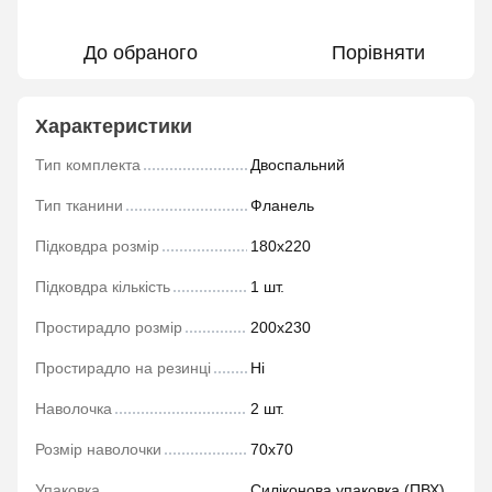
До обраного
Порівняти
Характеристики
Тип комплекта
Двоспальний
Тип тканини
Фланель
Підковдра розмір
180х220
Підковдра кількість
1 шт.
Простирадло розмір
200х230
Простирадло на резинці
Ні
Наволочка
2 шт.
Розмір наволочки
70х70
Упаковка
Силіконова упаковка (ПВХ)