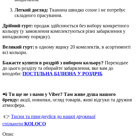
Легкий догляд:
Тканина швидко сохне і не потребує
складного прасування.
Дрібний гурт:
продаж здійснюється без вибору конкретного
кольору (у замовлення комплектуються різні забарвлення у
випадковому порядку).
Великий гурт:
в одному ящику 20 комплектів, в асортименті
всі кольори.
Бажаєте купити в роздріб з вибором кольору?
Переходьте
до цього розділу та обирайте забарвлення, яке вам до
вподоби:
ПОСТІЛЬНА БІЛИЗНА У РОЗДРІБ
📲
Ти ще не з нами у Viber? Там живе душа нашого
бренду:
акції, новинки, огляд товарів, живі відгуки та дружня
атмосфера.
👉
Тисни та приєднуйся до нашої дружньої
спільноти
KOLOCO
Опис