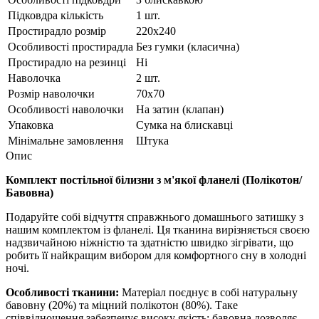
Підковдра кількість
1 шт.
Простирадло розмір
220х240
Особливості простирадла
Без гумки (класична)
Простирадло на резинці
Ні
Наволочка
2 шт.
Розмір наволочки
70х70
Особливості наволочки
На затин (клапан)
Упаковка
Сумка на блискавці
Мінімальне замовлення
Штука
Опис
Комплект постільної білизни з м'якої фланелі (Полікотон/
Бавовна)
Подаруйте собі відчуття справжнього домашнього затишку з
нашим комплектом із фланелі. Ця тканина вирізняється своєю
надзвичайною ніжністю та здатністю швидко зігрівати, що
робить її найкращим вибором для комфортного сну в холодні
ночі.
Особливості тканини:
Матеріал поєднує в собі натуральну
бавовну (20%) та міцний полікотон (80%). Таке
співвідношення забезпечує високу якість: бавовна дозволяє