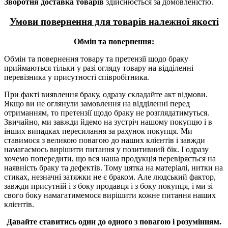
Зворотня доставка товарів
здійснюється за домовленістю.
Умови повернення для товарів належної якості
Обмін та повернення:
Обмін та повернення товару та претензії щодо браку
приймаються тільки у разі огляду товару на відділенні
перевізника у присутності співробітника.
При факті виявлення браку, одразу складайте акт відмови.
Якщо ви не оглянули замовлення на відділенні перед
отриманням, то претензії щодо браку не розглядатимуться.
Звичайно, ми завжди йдемо на зустріч нашому покупцю і в
інших випадках пересилання за рахунок покупця. Ми
ставимося з великою повагою до наших клієнтів і завжди
намагаємось вирішити питання у позитивний бік. І одразу
хочемо попередити, що вся наша продукція перевіряється на
наявність браку та дефектів. Тому цятка на матеріалі, нитки на
стиках, незначні затяжки не є браком. Але людський фактор,
завжди присутній і з боку продавця і з боку покупця, і ми зі
свого боку намагатимемося вирішити кожне питання наших
клієнтів.
Давайте ставитись один до одного з повагою і розумінням.