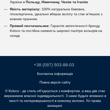
України в
Польщу, Німеччину, Чехію та Італію
.
Якість матеріалу:
100% натуральна бавовна,
гіпоалергенна, ідеально вбирає вологу та стає м'якшою з
кожним пранням.
Прямий постачальник:
Гарантія автентичності бренду
Koloco та постійна наявність широкої палітри кольорів на
складі.
+38 (097) 503-88-03
Контактна інформація
Повна версія сайту
© Koloco - де стиль об'єднується з комфортом, а ваш дім стає
виразником власної індивідуальності. З нами будьте впевнені в
якості та неперевершеності в кожному волокні. Усі права
захищені.