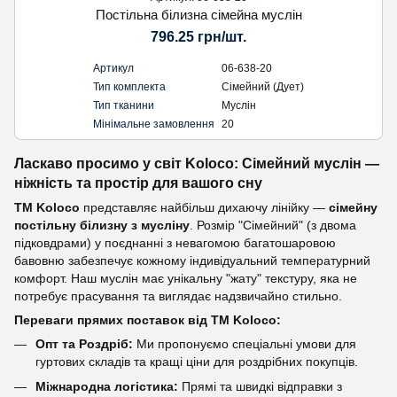
Постільна білизна сімейна муслін
796.25 грн/шт.
Артикул
06-638-20
Тип комплекта
Сімейний (Дует)
Тип тканини
Муслін
Мінімальне замовлення
20
Ласкаво просимо у світ Koloсo: Сімейний муслін —
ніжність та простір для вашого сну
ТМ Koloco
представляє найбільш дихаючу лінійку —
сімейну
постільну білизну з мусліну
. Розмір "Сімейний" (з двома
підковдрами) у поєднанні з невагомою багатошаровою
бавовню забезпечує кожному індивідуальний температурний
комфорт. Наш муслін має унікальну "жату" текстуру, яка не
потребує прасування та виглядає надзвичайно стильно.
Переваги прямих поставок від ТМ Koloco:
Опт та Роздріб:
Ми пропонуємо спеціальні умови для
гуртових складів та кращі ціни для роздрібних покупців.
Міжнародна логістика:
Прямі та швидкі відправки з