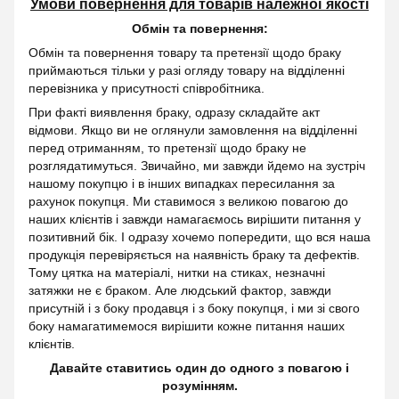
Умови повернення для товарів належної якості
Обмін та повернення:
Обмін та повернення товару та претензії щодо браку
приймаються тільки у разі огляду товару на відділенні
перевізника у присутності співробітника.
При факті виявлення браку, одразу складайте акт
відмови. Якщо ви не оглянули замовлення на відділенні
перед отриманням, то претензії щодо браку не
розглядатимуться. Звичайно, ми завжди йдемо на зустріч
нашому покупцю і в інших випадках пересилання за
рахунок покупця. Ми ставимося з великою повагою до
наших клієнтів і завжди намагаємось вирішити питання у
позитивний бік. І одразу хочемо попередити, що вся наша
продукція перевіряється на наявність браку та дефектів.
Тому цятка на матеріалі, нитки на стиках, незначні
затяжки не є браком. Але людський фактор, завжди
присутній і з боку продавця і з боку покупця, і ми зі свого
боку намагатимемося вирішити кожне питання наших
клієнтів.
Давайте ставитись один до одного з повагою і
розумінням.