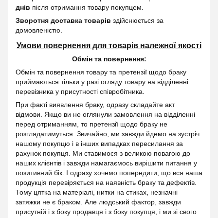
днів
після отримання товару покупцем.
Зворотня доставка товарів
здійснюється за
домовленістю.
Умови повернення для товарів належної якості
Обмін та повернення:
Обмін та повернення товару та претензії щодо браку
приймаються тільки у разі огляду товару на відділенні
перевізника у присутності співробітника.
При факті виявлення браку, одразу складайте акт
відмови. Якщо ви не оглянули замовлення на відділенні
перед отриманням, то претензії щодо браку не
розглядатимуться. Звичайно, ми завжди йдемо на зустріч
нашому покупцю і в інших випадках пересилання за
рахунок покупця. Ми ставимося з великою повагою до
наших клієнтів і завжди намагаємось вирішити питання у
позитивний бік. І одразу хочемо попередити, що вся наша
продукція перевіряється на наявність браку та дефектів.
Тому цятка на матеріалі, нитки на стиках, незначні
затяжки не є браком. Але людський фактор, завжди
присутній і з боку продавця і з боку покупця, і ми зі свого