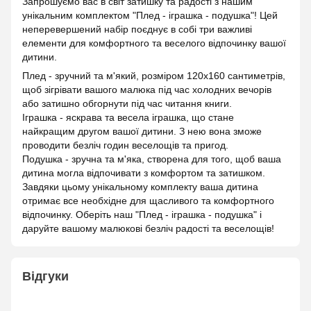
Запрошуємо вас в світ затишку та радості з нашим
унікальним комплектом "Плед - іграшка - подушка"! Цей
неперевершений набір поєднує в собі три важливі
елементи для комфортного та веселого відпочинку вашої
дитини.
Плед - зручний та м'який, розміром 120х160 сантиметрів,
щоб зігрівати вашого малюка під час холодних вечорів
або затишно обгорнути під час читання книги.
Іграшка - яскрава та весела іграшка, що стане
найкращим другом вашої дитини. З нею вона зможе
проводити безліч годин веселощів та пригод.
Подушка - зручна та м'яка, створена для того, щоб ваша
дитина могла відпочивати з комфортом та затишком.
Завдяки цьому унікальному комплекту ваша дитина
отримає все необхідне для щасливого та комфортного
відпочинку. Оберіть наш "Плед - іграшка - подушка" і
даруйте вашому малюкові безліч радості та веселощів!
Відгуки