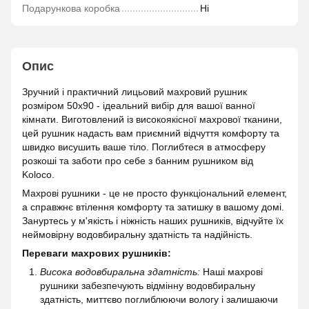
Подарункова коробка
Ні
Опис
Зручний і практичний лицьовий махровий рушник
розміром 50х90 - ідеальний вибір для вашої ванної
кімнати. Виготовлений із високоякісної махрової тканини,
цей рушник надасть вам приємний відчуття комфорту та
швидко висушить ваше тіло. Поглибтеся в атмосферу
розкоші та заботи про себе з банним рушником від
Koloco.
Махрові рушники - це не просто функціональний елемент,
а справжнє втілення комфорту та затишку в вашому домі.
Зануртесь у м'якість і ніжність наших рушників, відчуйте їх
неймовірну водовбиральну здатність та надійність.
Переваги махрових рушників:
Висока водовбиральна здатність:
Наші махрові
рушники забезпечують відмінну водовбиральну
здатність, миттєво поглиблюючи вологу і залишаючи