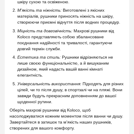
шкіру сухою та освіженою.
М'якість та ніжність:
Виготовлені з якісних
матеріалів, рушники приносять ніжність на шкіру,
створюючи приємні відчуття після водних процедур.
Міцність та довговічність:
Махрові рушники від
Koloco представляють собою збалансоване
поєднання надійності та тривалості, гарантуючи
довгий термін служби.
Естетика та стиль:
Рушники відрізняються не
лише своєю функціональністю, а й вишуканим
дизайном, який надасть вашій ванні кімнаті
елегантність.
Універсальність використання:
Підходять для різних
цілей, чи то після душу, в спортзалі чи на пляжі. Вони
завжди будуть прекрасним доповненням до вашої
щоденної рутини.
Оберіть махрові рушники від Koloco, щоб
насолоджуватися кожним моментом після ванни чи душу.
Завертайтеся в затишок та м'якість наших рушників,
створених для вашого комфорту.