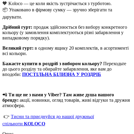
🧡 Koloco — це коли якість зустрічається з турботою.
📦 Упаковано в фірмову сумку — зручно зберігати та
дарувати.
Дрібний гурт:
продаж здійснюється без вибору конкретного
кольору (у замовлення комплектуються різні забарвлення у
випадковому порядку).
Великий гурт:
в одному ящику 20 комплектів, в асортименті
всі кольори.
Бажаєте купити в роздріб з вибором кольору?
Переходьте
до цього розділу та обирайте забарвлення, яке вам до
вподоби:
ПОСТІЛЬНА БІЛИЗНА У РОЗДРІБ
📲
Ти ще не з нами у Viber? Там живе душа нашого
бренду:
акції, новинки, огляд товарів, живі відгуки та дружня
атмосфера.
👉
Тисни та приєднуйся до нашої дружньої
спільноти
KOLOCO
Опис