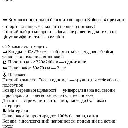
🛏 Комплект постільної білизни з ковдрою Koloco | 4 предмети
Створіть затишок у спальні з першого погляду!
Готовий набір з ковдрою — ідеальне рішення для тих, хто
цінує комфорт, стиль і зручність.
✅ У комплект входить:
🛌 Ковдра: 200×230 см — об’ємна, м’яка, чудово зберігає
тепло, з вишуканою вишивкою
🧺 Простирадло: 220×240 см — однотонне
🛏 Наволочки: 50×70 см — 2 шт
🌟 Переваги:
Готовий комплект "все в одному" — зручно для себе або на
подарунок
Ковдра середньої щільності — універсальна на всі сезони
Простирадло — легко застеляється, не сповзає
Дизайн — стриманий і стильний, пасує до будь-якого
інтер’єру
🧵 Матеріали:
Наволочки та простирадло: 100% бавовна, сатин
Ковдра: гіпоалергенний наповнювач, приємний на дотик
чохол