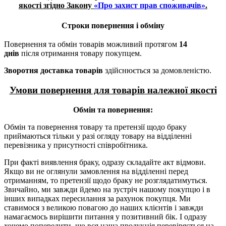
якості згідно Закону
«Про захист прав споживачів»
.
Строки повернення і обміну
Повернення та обмін товарів можливий протягом
14
днів
після отримання товару покупцем.
Зворотня доставка товарів
здійснюється за домовленістю.
Умови повернення для товарів належної якості
Обмін та повернення:
Обмін та повернення товару та претензії щодо браку
приймаються тільки у разі огляду товару на відділенні
перевізника у присутності співробітника.
При факті виявлення браку, одразу складайте акт відмови.
Якщо ви не оглянули замовлення на відділенні перед
отриманням, то претензії щодо браку не розглядатимуться.
Звичайно, ми завжди йдемо на зустріч нашому покупцю і в
інших випадках пересилання за рахунок покупця. Ми
ставимося з великою повагою до наших клієнтів і завжди
намагаємось вирішити питання у позитивний бік. І одразу
хочемо попередити, що вся наша продукція перевіряється на