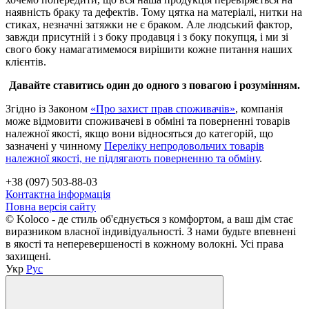
наявність браку та дефектів. Тому цятка на матеріалі, нитки на
стиках, незначні затяжки не є браком. Але людський фактор,
завжди присутній і з боку продавця і з боку покупця, і ми зі
свого боку намагатимемося вирішити кожне питання наших
клієнтів.
Давайте ставитись один до одного з повагою і розумінням.
Згідно із Законом
«Про захист прав споживачів»
, компанія
може відмовити споживачеві в обміні та поверненні товарів
належної якості, якщо вони відносяться до категорій, що
зазначені у чинному
Переліку непродовольчих товарів
належної якості, не підлягають поверненню та обміну
.
+38 (097) 503-88-03
Контактна інформація
Повна версія сайту
© Koloco - де стиль об'єднується з комфортом, а ваш дім стає
виразником власної індивідуальності. З нами будьте впевнені
в якості та неперевершеності в кожному волокні. Усі права
захищені.
Укр
Рус