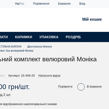
Порівняння
Укр
Рус
Бажання
Вхід
Мій кошик
ЛАТИ
КИЛИМКИ
УПАКОВКА
РОЗДРІБ
ТІЛЬНА БІЛІЗНА
Двоспальна білизна
лект 2ка велюровий Моніка
ьний комплект велюровий Моніка
ості
Артикул: 16-409-20
Написати відгук
00 грн/шт.
Порівняти
В бажання
ід 2 шт.
я відображення накопичувальної знижки