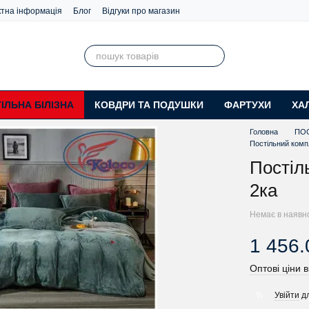
ктна інформація
Блог
Відгуки про магазин
ІЛЬНА БІЛІЗНА
КОВДРИ ТА ПОДУШКИ
ФАРТУХИ
ХА
Головна
ПОС
Постільний комп
Постіл
2ка
Немає в наявн
1 456.
Оптові ціни в
Увійти
дл
%