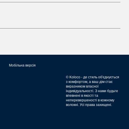
Мобільна версія
© Koloco - де стиль об'єднується
з комфортом, а ваш дім стає
виразником власної
індивідуальності. З нами будьте
впевнені в якості та
неперевершеності в кожному
волокні. Усі права захищені.