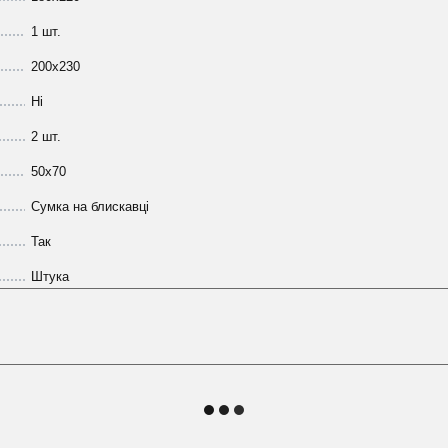
1 шт.
200х230
Ні
2 шт.
50х70
Сумка на блискавці
Так
Штука