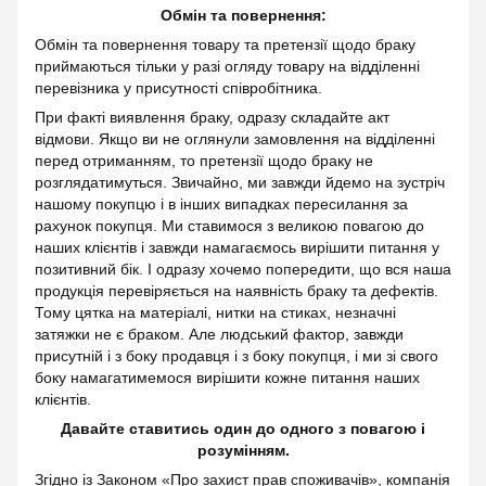
Обмін та повернення:
Обмін та повернення товару та претензії щодо браку
приймаються тільки у разі огляду товару на відділенні
перевізника у присутності співробітника.
При факті виявлення браку, одразу складайте акт
відмови. Якщо ви не оглянули замовлення на відділенні
перед отриманням, то претензії щодо браку не
розглядатимуться. Звичайно, ми завжди йдемо на зустріч
нашому покупцю і в інших випадках пересилання за
рахунок покупця. Ми ставимося з великою повагою до
наших клієнтів і завжди намагаємось вирішити питання у
позитивний бік. І одразу хочемо попередити, що вся наша
продукція перевіряється на наявність браку та дефектів.
Тому цятка на матеріалі, нитки на стиках, незначні
затяжки не є браком. Але людський фактор, завжди
присутній і з боку продавця і з боку покупця, і ми зі свого
боку намагатимемося вирішити кожне питання наших
клієнтів.
Давайте ставитись один до одного з повагою і
розумінням.
Згідно із Законом
«Про захист прав споживачів»
, компанія