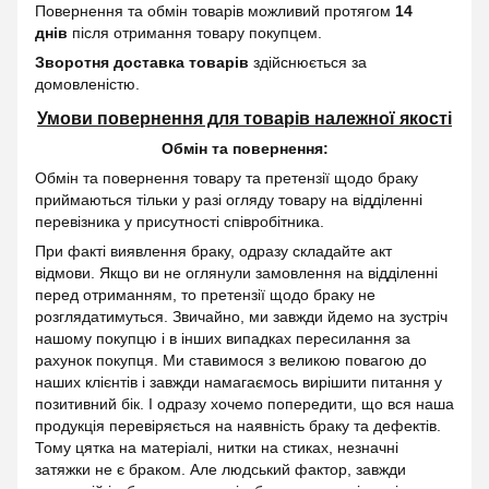
Повернення та обмін товарів можливий протягом
14
днів
після отримання товару покупцем.
Зворотня доставка товарів
здійснюється за
домовленістю.
Умови повернення для товарів належної якості
Обмін та повернення:
Обмін та повернення товару та претензії щодо браку
приймаються тільки у разі огляду товару на відділенні
перевізника у присутності співробітника.
При факті виявлення браку, одразу складайте акт
відмови. Якщо ви не оглянули замовлення на відділенні
перед отриманням, то претензії щодо браку не
розглядатимуться. Звичайно, ми завжди йдемо на зустріч
нашому покупцю і в інших випадках пересилання за
рахунок покупця. Ми ставимося з великою повагою до
наших клієнтів і завжди намагаємось вирішити питання у
позитивний бік. І одразу хочемо попередити, що вся наша
продукція перевіряється на наявність браку та дефектів.
Тому цятка на матеріалі, нитки на стиках, незначні
затяжки не є браком. Але людський фактор, завжди