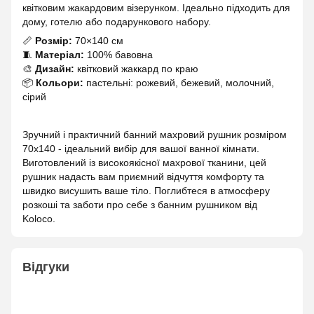
квітковим жакардовим візерунком. Ідеально підходить для
дому, готелю або подарункового набору.
📏
Розмір:
70×140 см
🧵
Матеріал:
100% бавовна
🎨
Дизайн:
квітковий жаккард по краю
📦
Кольори:
пастельні: рожевий, бежевий, молочний,
сірий
Зручний і практичний банний махровий рушник розміром
70х140 - ідеальний вибір для вашої ванної кімнати.
Виготовлений із високоякісної махрової тканини, цей
рушник надасть вам приємний відчуття комфорту та
швидко висушить ваше тіло. Поглибтеся в атмосферу
розкоші та заботи про себе з банним рушником від
Koloco.
Відгуки