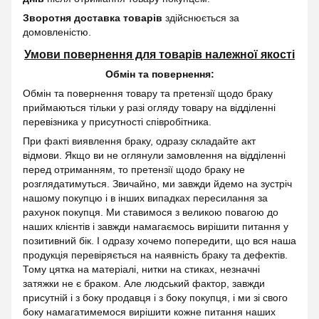
Зворотня доставка товарів
здійснюється за
домовленістю.
Умови повернення для товарів належної якості
Обмін та повернення:
Обмін та повернення товару та претензії щодо браку
приймаються тільки у разі огляду товару на відділенні
перевізника у присутності співробітника.
При факті виявлення браку, одразу складайте акт
відмови. Якщо ви не оглянули замовлення на відділенні
перед отриманням, то претензії щодо браку не
розглядатимуться. Звичайно, ми завжди йдемо на зустріч
нашому покупцю і в інших випадках пересилання за
рахунок покупця. Ми ставимося з великою повагою до
наших клієнтів і завжди намагаємось вирішити питання у
позитивний бік. І одразу хочемо попередити, що вся наша
продукція перевіряється на наявність браку та дефектів.
Тому цятка на матеріалі, нитки на стиках, незначні
затяжки не є браком. Але людський фактор, завжди
присутній і з боку продавця і з боку покупця, і ми зі свого
боку намагатимемося вирішити кожне питання наших