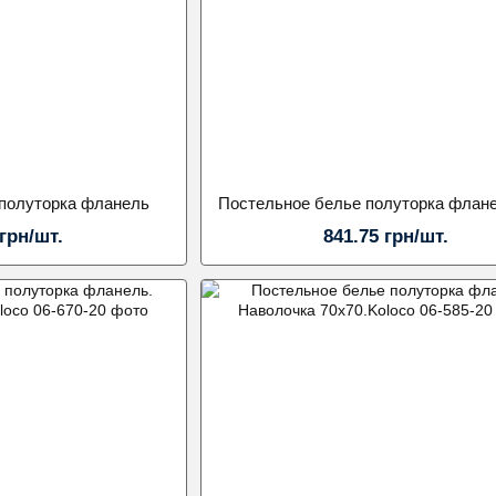
 полуторка фланель
 грн/шт.
841.75 грн/шт.