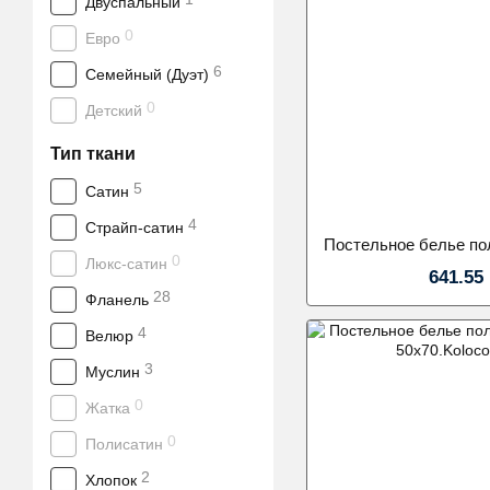
Двуспальный
0
Евро
6
Семейный (Дуэт)
0
Детский
Тип ткани
5
Сатин
4
Страйп-сатин
0
Люкс-сатин
641.55
28
Фланель
4
Велюр
3
Муслин
0
Жатка
0
Полисатин
2
Хлопок