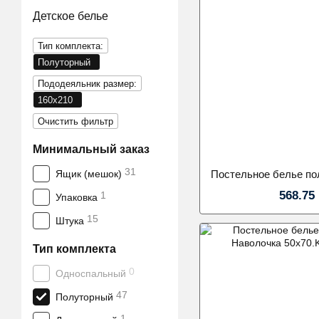
Детское белье
Тип комплекта:
Полуторный
Пододеяльник размер:
160x210
Очистить фильтр
Минимальный заказ
31
Ящик (мешок)
568.75
1
Упаковка
15
Штука
Тип комплекта
0
Односпальный
47
Полуторный
1