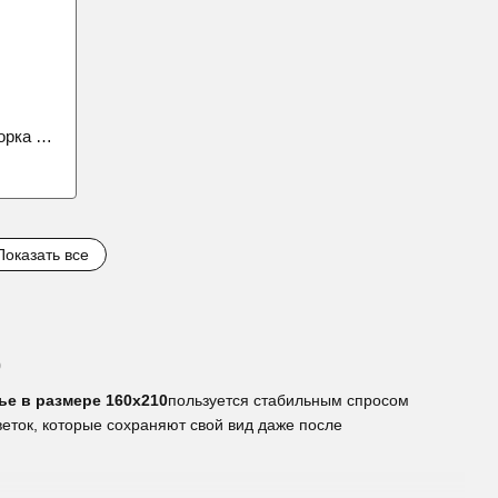
Постельное белье Дитяча 5Д полуторка фланель
Показать все
0
ье в размере 160х210
пользуется стабильным спросом
еток, которые сохраняют свой вид даже после