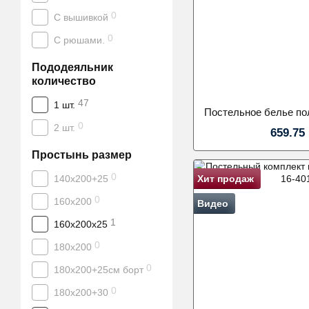
0
С вышивкой
0
С рюшами.
Пододеяльник
количество
47
1 шт.
0
2 шт.
659.75
Простынь размер
0
140х200+25
Хит продаж
0
160х200
Видео
1
160х200х25
0
180х200
0
180х200+25см борт
0
180х200+30