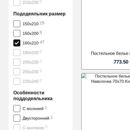
0
210х230
Пододеяльник размер
29
150х210
9
160х200
47
160x210
0
180х220
Постельное белье
0
773.50
200х220
0
200х230
0
220х240
Особенности
поддодеяльника
1
С молнией
1
Двусторонний
0
С кантиком