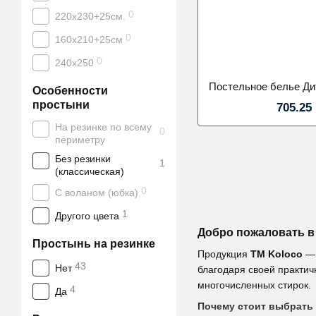
0
220х230+25см.
0
160х210+25см
0
240х250
Особенности
простыни
705.25
На резинке по всему
0
периметру
Без резинки
1
(классическая)
0
С воланом (юбка)
1
Другого цвета
Добро пожаловать в 
Простынь на резинке
Продукция
ТМ Koloco
— 
43
Нет
благодаря своей практич
многочисленных стирок.
4
Да
Почему стоит выбрать 