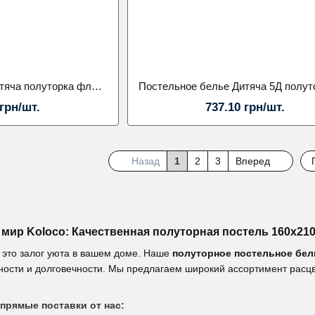
Постельное белье Дитяча полуторка фланель Лабубу
 грн/шт.
737.10 грн/шт.
Назад
1
2
3
Вперед
мир Koloсo: Качественная полуторная постель 160х21
это залог уюта в вашем доме. Наше
полуторное постельное бел
ности и долговечности. Мы предлагаем широкий ассортимент расцв
прямые поставки от нас: