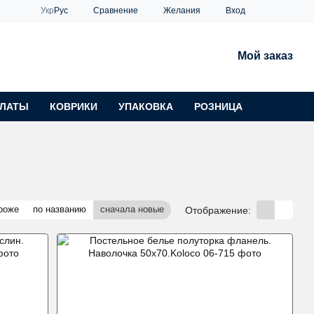
Сравнение
Укр
Рус
Желания
Вход
Мой заказ
ЛАТЫ
КОВРИКИ
УПАКОВКА
РОЗНИЦА
роже
по названию
сначала новые
Отображение: