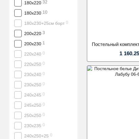
32
180x220
10
180х230
0
180х230+25см борт
3
200х220
1
200х230
1 160.2
0
220х240
0
220х250
0
230х240
0
230х250
0
240х245
0
245х250
0
250х250
0
230х235
0
240х250+25