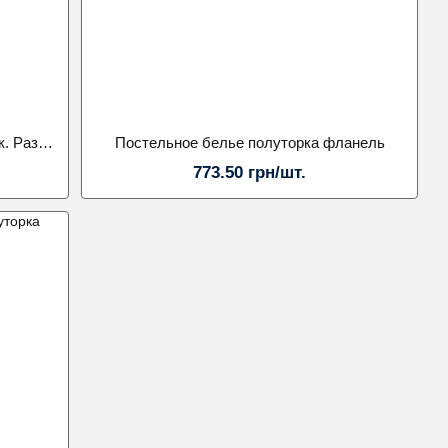
Постельное белье полуторка хлопок. Размер 160х210 Koloco
Постельное белье полуторка фланель
773.50 грн/шт.