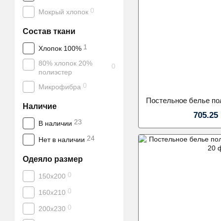
0
Мокрый хлопок
Состав ткани
1
Хлопок 100%
80% хлопок 20%
0
полиэстер
0
Микрофибра
Наличие
705.25
23
В наличии
24
Нет в наличии
Одеяло размер
0
150х200
0
160х210
0
200х230