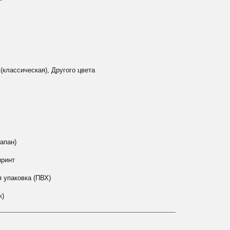
 (классическая), Другого цвета
лапан)
принт
 упаковка (ПВХ)
к)