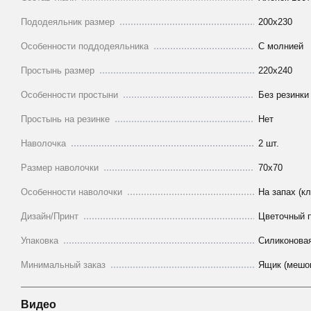
Пододеяльник размер
200х230
Особенности поддодеяльника
С молнией
Простынь размер
220х240
Особенности простыни
Без резинки
Простынь на резинке
Нет
Наволочка
2 шт.
Размер наволочки
70х70
Особенности наволочки
На запах (к
Дизайн/Принт
Цветочный 
Упаковка
Силиконовая
Минимальный заказ
Ящик (мешо
Видео