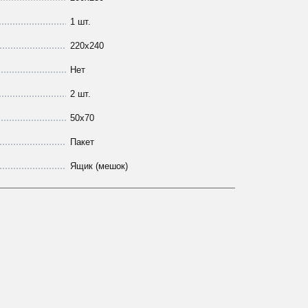
1 шт.
220х240
Нет
2 шт.
50х70
Пакет
Ящик (мешок)