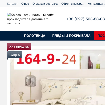
Перейти к основному контенту
Каталог
О нас
Оплата и доставка
Обмен и возврат
Контактная
+38 (097) 503-88-03
ПОЛОТЕНЦА
ПЛЕДЫ И ПОКРЫВАЛА
ПОС
Хит продаж
Видео