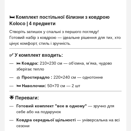
🛏
Комплект постільної білизни з ковдрою
Koloco | 4 предмети
Створіть затишок у спальні з першого погляду!
Готовий набір з ковдрою — ідеальне рішення для тих, хто
цінує комфорт, стиль і зручність.
✅
У комплект входить:
🛌
Ковдра:
210×230 см — об’ємна, м’яка, чудово
зберігає тепло
🧺
Простирадло :
220×240 см — однотонне
🛏
Наволочки:
50×70 см — 2 шт
🌟
Переваги:
Готовий комплект "все в одному"
— зручно для
себе або на подарунок
Ковдра середньої щільності
— універсальна на всі
сезони