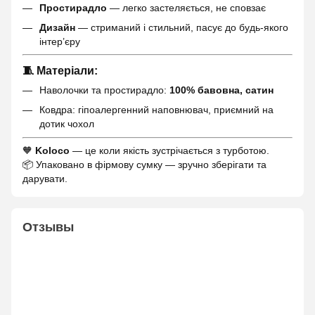
Простирадло
— легко застеляється, не сповзає
Дизайн
— стриманий і стильний, пасує до будь-якого
інтер’єру
🧵
Матеріали:
Наволочки та простирадло:
100% бавовна, сатин
Ковдра: гіпоалергенний наповнювач, приємний на
дотик чохол
🧡
Koloco
— це коли якість зустрічається з турботою.
📦 Упаковано в фірмову сумку — зручно зберігати та
дарувати.
Отзывы