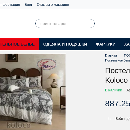
 информация
Блог
Отзывы о магазине
ТЕЛЬНОЕ БЕЛЬЕ
ОДЕЯЛА И ПОДУШКИ
ФАРТУКИ
ХА
Главная
ПО
Постельное бел
Постел
Koloco
В наличии
А
887.25
Войти
дл
%