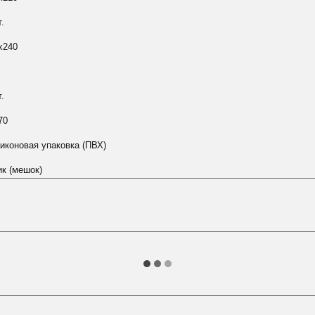
.
х240
.
70
иконовая упаковка (ПВХ)
к (мешок)