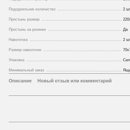
Пододеяльник количество
2 шт
Простынь размер
220
Простынь на резинке
Да
Наволочка
2 шт
Размер наволочки
70х
Упаковка
Сил
Минимальный заказ
Ящи
Описание
Новый отзыв или комментарий