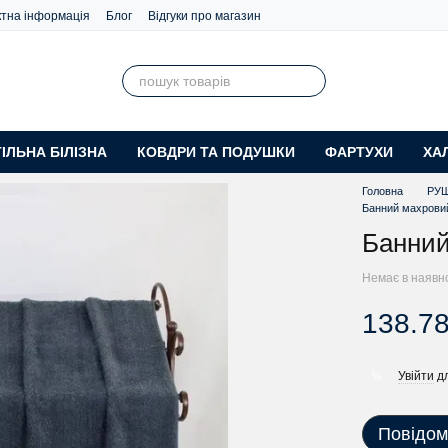
ктна інформація
Блог
Відгуки про магазин
ІЛЬНА БІЛІЗНА
КОВДРИ ТА ПОДУШКИ
ФАРТУХИ
ХА
Головна
РУ
Банний махрови
Банний
Немає в наявн
138.78
Увійти
дл
%
Повідом