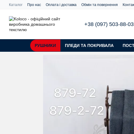
Перейти до основного контенту
Каталог
Про нас
Оплата і доставка
Обмін та повернення
Конта
+38 (097) 503-88-03
РУШНИКИ
ПЛЕДИ ТА ПОКРИВАЛА
ПОСТ