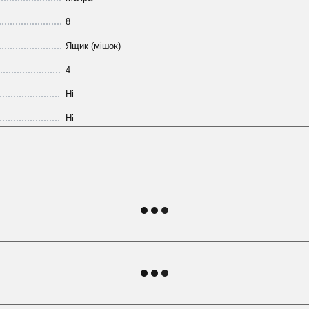
8
Ящик (мішок)
4
Ні
Ні