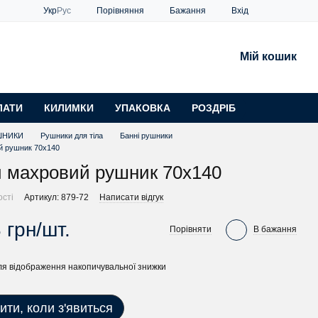
Порівняння
Укр
Рус
Бажання
Вхід
Мій кошик
ЛАТИ
КИЛИМКИ
УПАКОВКА
РОЗДРІБ
ШНИКИ
Рушники для тіла
Банні рушники
й рушник 70х140
 махровий рушник 70х140
ості
Артикул: 879-72
Написати відгук
 грн/шт.
Порівняти
В бажання
я відображення накопичувальної знижки
ити, коли з'явиться