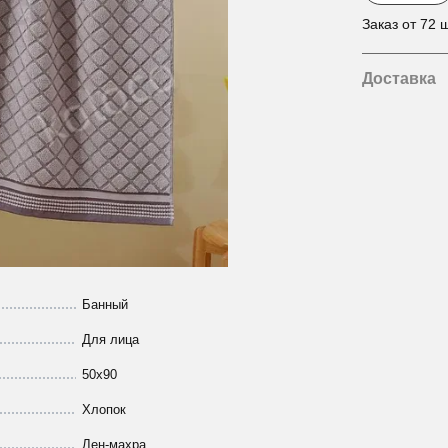
Заказ от 72 ш
Доставка
Банный
Для лица
50х90
Хлопок
Лен-махра