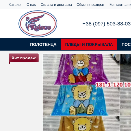
Перейти к основному контенту
Каталог
О нас
Оплата и доставка
Обмен и возврат
Контактная
+38 (097) 503-88-03
ПОЛОТЕНЦА
ПЛЕДЫ И ПОКРЫВАЛА
ПОС
Хит продаж