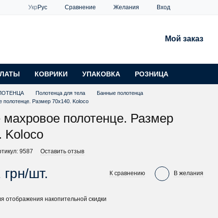
Сравнение
Укр
Рус
Желания
Вход
Мой заказ
ЛАТЫ
КОВРИКИ
УПАКОВКА
РОЗНИЦА
ЛОТЕНЦА
Полотенца для тела
Банные полотенца
 полотенце. Размер 70х140. Koloco
 махровое полотенце. Размер
. Koloco
ртикул: 9587
Оставить отзыв
 грн/шт.
К сравнению
В желания
я отображения накопительной скидки