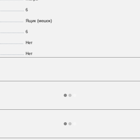
6
Ящик (мешок)
6
Нет
Нет