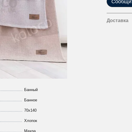
Сообщит
Доставка
Банный
Банное
70х140
Хлопок
Махра