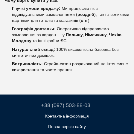
Чому варто купити у нас:
Гнучкі умови продажу:
Ми працюємо як з
індивідуальними замовленнями (
роздріб
), так і з великими
партіями для готелів та магазинів (
опт
).
Географія доставки:
Оперативно відправляємо
замовлення за кордон — у
Польщу, Німеччину, Чехію,
Молдову
та інші країни ЄС.
Натуральний склад:
100% високоякісна бавовна без
синтетичних домішок.
Витривалість:
Страйп-сатин розрахований на інтенсивне
використання та часте прання.
+38 (097) 503-88-03
Контактна інформація
Повна версія сайту