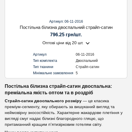
Артикул: 06-11-2016
Постільна білизна двоспальний страйп-сатин
796.25 грн/шт.
Оптові ціни
від 20 шт.
Артикул
06-11-2016
Тип комплекта
Двоспальний
Тип тканини
Страйп-сатин
Мінімальне замовлення
5
Постільна білизна страйп-сатин двоспальна:
преміальна якість оптом та в роздріб
Страйп-сатин двоспального розміру
— це класика
преміум-сегменту, яку обирають за вишуканий вигляд та
неймовірну зносостійкість. Характерне жакардове плетіння у
вигляді смуг надає білизні благородного гляцю, що
притаманний кращим п'ятизірковим готелям світу.