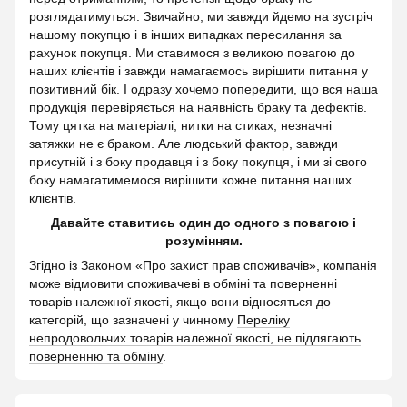
розглядатимуться. Звичайно, ми завжди йдемо на зустріч
нашому покупцю і в інших випадках пересилання за
рахунок покупця. Ми ставимося з великою повагою до
наших клієнтів і завжди намагаємось вирішити питання у
позитивний бік. І одразу хочемо попередити, що вся наша
продукція перевіряється на наявність браку та дефектів.
Тому цятка на матеріалі, нитки на стиках, незначні
затяжки не є браком. Але людський фактор, завжди
присутній і з боку продавця і з боку покупця, і ми зі свого
боку намагатимемося вирішити кожне питання наших
клієнтів.
Давайте ставитись один до одного з повагою і
розумінням.
Згідно із Законом
«Про захист прав споживачів»
, компанія
може відмовити споживачеві в обміні та поверненні
товарів належної якості, якщо вони відносяться до
категорій, що зазначені у чинному
Переліку
непродовольчих товарів належної якості, не підлягають
поверненню та обміну
.