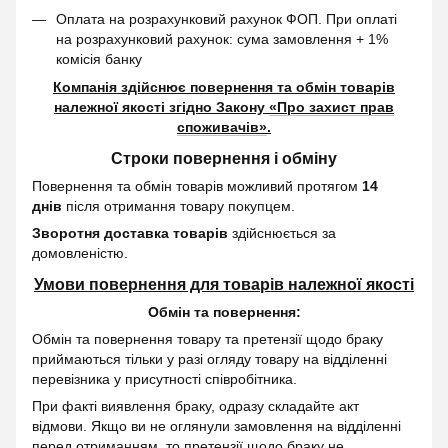
Оплата на розрахунковий рахунок ФОП. При оплаті
на розрахунковий рахунок: сума замовлення + 1%
комісія банку
Компанія здійснює повернення та обмін товарів
належної якості згідно Закону
«Про захист прав
споживачів»
.
Строки повернення і обміну
Повернення та обмін товарів можливий протягом
14
днів
після отримання товару покупцем.
Зворотня доставка товарів
здійснюється за
домовленістю.
Умови повернення для товарів належної якості
Обмін та повернення:
Обмін та повернення товару та претензії щодо браку
приймаються тільки у разі огляду товару на відділенні
перевізника у присутності співробітника.
При факті виявлення браку, одразу складайте акт
відмови. Якщо ви не оглянули замовлення на відділенні
перед отриманням, то претензії щодо браку не