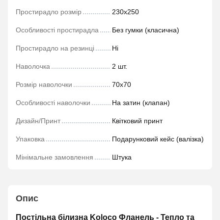
Простирадло розмір
230х250
Особливості простирадла
Без гумки (класична)
Простирадло на резинці
Ні
Наволочка
2 шт.
Розмір наволочки
70х70
Особливості наволочки
На затин (клапан)
Дизайн/Принт
Квітковий принт
Упаковка
Подарунковий кейс (валізка)
Мінімальне замовлення
Штука
Опис
Постільна білизна Koloco Фланель - Тепло та