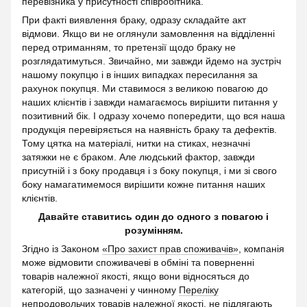
перевізника у присутності співробітника.
При факті виявлення браку, одразу складайте акт
відмови. Якщо ви не оглянули замовлення на відділенні
перед отриманням, то претензії щодо браку не
розглядатимуться. Звичайно, ми завжди йдемо на зустріч
нашому покупцю і в інших випадках пересилання за
рахунок покупця. Ми ставимося з великою повагою до
наших клієнтів і завжди намагаємось вирішити питання у
позитивний бік. І одразу хочемо попередити, що вся наша
продукція перевіряється на наявність браку та дефектів.
Тому цятка на матеріалі, нитки на стиках, незначні
затяжки не є браком. Але людський фактор, завжди
присутній і з боку продавця і з боку покупця, і ми зі свого
боку намагатимемося вирішити кожне питання наших
клієнтів.
Давайте ставитись один до одного з повагою і
розумінням.
Згідно із Законом
«Про захист прав споживачів»
, компанія
може відмовити споживачеві в обміні та поверненні
товарів належної якості, якщо вони відносяться до
категорій, що зазначені у чинному
Переліку
непродовольчих товарів належної якості, не підлягають