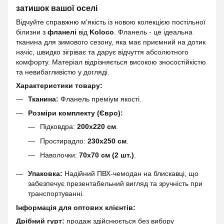
затишок вашої оселі
Відчуйте справжню м'якість із новою колекцією постільної
білизни з
фланелі
від
Koloco
. Фланель - це ідеальна
тканина для зимового сезону, яка має приємний на дотик
начіс, швидко зігріває та дарує відчуття абсолютного
комфорту. Матеріал відрізняється високою зносостійкістю
та невибагливістю у догляді.
Характеристики товару:
Тканина:
Фланель преміум якості.
Розміри комплекту (Євро):
Підковдра:
200х220 см
.
Простирадло:
230х250 см
.
Наволочки:
70х70 см (2 шт.)
.
Упаковка:
Надійний ПВХ-чемодан на блискавці, що
забезпечує презентабельний вигляд та зручність при
транспортуванні.
Інформація для оптових клієнтів:
Дрібний гурт:
продаж здійснюється без вибору