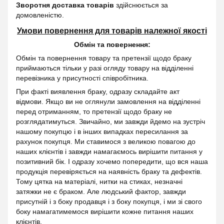
Зворотня доставка товарів
здійснюється за
домовленістю.
Умови повернення для товарів належної якості
Обмін та повернення:
Обмін та повернення товару та претензії щодо браку
приймаються тільки у разі огляду товару на відділенні
перевізника у присутності співробітника.
При факті виявлення браку, одразу складайте акт
відмови. Якщо ви не оглянули замовлення на відділенні
перед отриманням, то претензії щодо браку не
розглядатимуться. Звичайно, ми завжди йдемо на зустріч
нашому покупцю і в інших випадках пересилання за
рахунок покупця. Ми ставимося з великою повагою до
наших клієнтів і завжди намагаємось вирішити питання у
позитивний бік. І одразу хочемо попередити, що вся наша
продукція перевіряється на наявність браку та дефектів.
Тому цятка на матеріалі, нитки на стиках, незначні
затяжки не є браком. Але людський фактор, завжди
присутній і з боку продавця і з боку покупця, і ми зі свого
боку намагатимемося вирішити кожне питання наших
клієнтів.