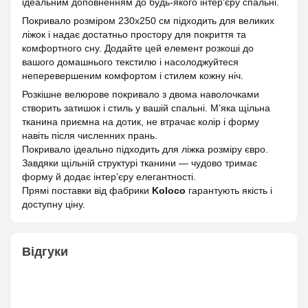
ідеальним доповненням до будь-якого інтер'єру спальні.
Покривало розміром 230х250 см підходить для великих
ліжок і надає достатньо простору для покриття та
комфортного сну. Додайте цей елемент розкоші до
вашого домашнього текстилю і насолоджуйтеся
неперевершеним комфортом і стилем кожну ніч.
Розкішне велюрове покривало з двома наволочками
створить затишок і стиль у вашій спальні. М’яка щільна
тканина приємна на дотик, не втрачає колір і форму
навіть після численних прань.
Покривало ідеально підходить для ліжка розміру євро.
Завдяки щільній структурі тканини — чудово тримає
форму й додає інтер’єру елегантності.
Прямі поставки від фабрики
Koloco
гарантують якість і
доступну ціну.
Відгуки