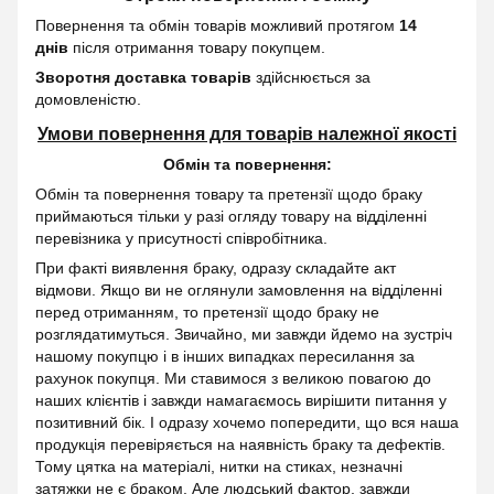
Повернення та обмін товарів можливий протягом
14
днів
після отримання товару покупцем.
Зворотня доставка товарів
здійснюється за
домовленістю.
Умови повернення для товарів належної якості
Обмін та повернення:
Обмін та повернення товару та претензії щодо браку
приймаються тільки у разі огляду товару на відділенні
перевізника у присутності співробітника.
При факті виявлення браку, одразу складайте акт
відмови. Якщо ви не оглянули замовлення на відділенні
перед отриманням, то претензії щодо браку не
розглядатимуться. Звичайно, ми завжди йдемо на зустріч
нашому покупцю і в інших випадках пересилання за
рахунок покупця. Ми ставимося з великою повагою до
наших клієнтів і завжди намагаємось вирішити питання у
позитивний бік. І одразу хочемо попередити, що вся наша
продукція перевіряється на наявність браку та дефектів.
Тому цятка на матеріалі, нитки на стиках, незначні
затяжки не є браком. Але людський фактор, завжди