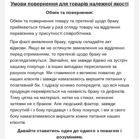
Умови повернення для товарів належної якості
Обмін та повернення:
Обмін та повернення товару та претензії щодо браку
приймаються тільки у разі огляду товару на відділенні
перевізника у присутності співробітника.
При факті виявлення браку, одразу складайте акт
відмови. Якщо ви не оглянули замовлення на відділенні
перед отриманням, то претензії щодо браку не
розглядатимуться. Звичайно, ми завжди йдемо на зустріч
нашому покупцю і в інших випадках пересилання за
рахунок покупця. Ми ставимося з великою повагою до
наших клієнтів і завжди намагаємось вирішити питання у
позитивний бік. І одразу хочемо попередити, що вся наша
продукція перевіряється на наявність браку та дефектів.
Тому цятка на матеріалі, нитки на стиках, незначні
затяжки не є браком. Але людський фактор, завжди
присутній і з боку продавця і з боку покупця, і ми зі свого
боку намагатимемося вирішити кожне питання наших
клієнтів.
Давайте ставитись один до одного з повагою і
розумінням.